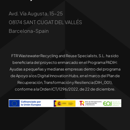
Avd. Vía Augusta, 15-25
08174 SANT CUGAT DEL VALLÉS
Barcelona-Spain
FTR Wastewater Recycling and Reuse Specialists, S.L. ha sido
beneficiaria del proyecto enmarcado en el Programa PADIH:
Ayudas a pequeñas y medianas empresas dentro del programa
de Apoyo a los Digital Innovation Hubs, en el marco del Plan de
Recuperación, Transformación y Resiliencia (DIH_001),
conforme a la Orden ICT/1296/2022, de 22 de diciembre.