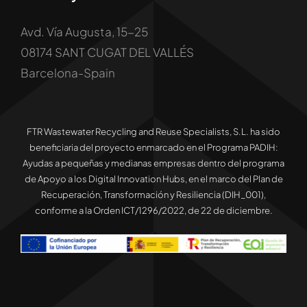
Avd. Vía Augusta, 15-25
08174 SANT CUGAT DEL VALLÉS
Barcelona-Spain
FTR Wastewater Recycling and Reuse Specialists, S.L. ha sido
beneficiaria del proyecto enmarcado en el Programa PADIH:
Ayudas a pequeñas y medianas empresas dentro del programa
de Apoyo a los Digital Innovation Hubs, en el marco del Plan de
Recuperación, Transformación y Resiliencia (DIH_001),
conforme a la Orden ICT/1296/2022, de 22 de diciembre.