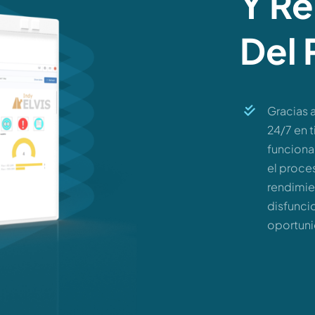
Y R
Del
Gracias a
24/7 en 
funciona
el proces
rendimie
disfunci
oportuni