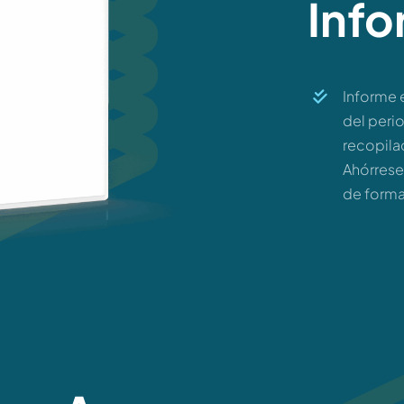
Inf
Informe 
del perio
recopilac
Ahórrese
de forma 