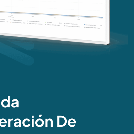
ida
eración De