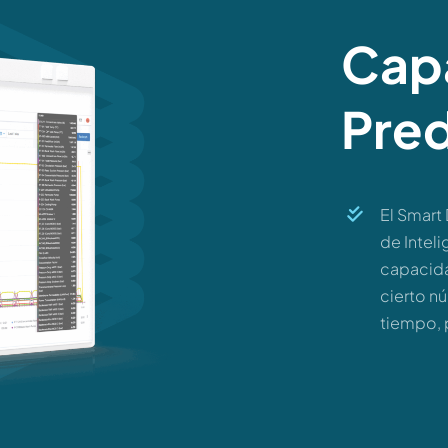
Cap
Pred
El Smart
de Inteli
capacida
cierto n
tiempo, 