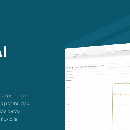
l
 del proceso
la posibilidad
 los datos
lux o la
s