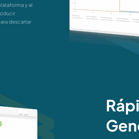
lataforma y al
roducir
para descartar
Ráp
Gen