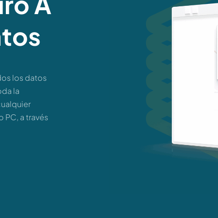
ro A
atos
os los datos
oda la
cualquier
o PC, a través