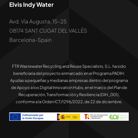
Elvis Indy Water
Avd. Vía Augusta, 15-25
08174 SANT CUGAT DEL VALLÉS
Barcelona-Spain
FTR Wastewater Recycling and Reuse Specialists, S.L. ha sido
beneficiaria del proyecto enmarcado en el Programa PADIH:
Ayudas a pequeñas y medianas empresas dentro del programa
de Apoyo a los Digital Innovation Hubs, en el marco del Plan de
Recuperación, Transformación y Resiliencia (DIH_001),
conforme a la Orden ICT/1296/2022, de 22 de diciembre.