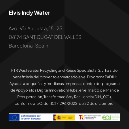
Elvis Indy Water
Avd. Vía Augusta, 15-25
08174 SANT CUGAT DEL VALLÉS
Barcelona-Spain
FTR Wastewater Recycling and Reuse Specialists, S.L. ha sido
beneficiaria del proyecto enmarcado en el Programa PADIH:
Ayudas a pequeñas y medianas empresas dentro del programa
de Apoyo a los Digital Innovation Hubs, en el marco del Plan de
Recuperación, Transformación y Resiliencia (DIH_001),
conforme a la Orden ICT/1296/2022, de 22 de diciembre.