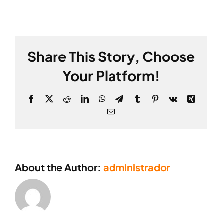
Justin
Beckman
Share This Story, Choose
Your Platform!
Facebook
X
Reddit
LinkedIn
WhatsApp
Telegram
Tumblr
Pinterest
Vk
Xing
Email
About the Author:
administrador