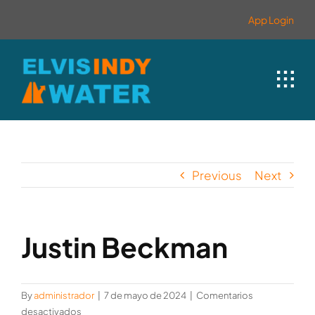
Skip
contenido
App Login
to
content
Previous
Next
Justin Beckman
By
administrador
|
7 de mayo de 2024
|
Comentarios
en
desactivados