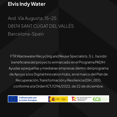
Elvis Indy Water
Avd. Vía Augusta, 15-25
08174 SANT CUGAT DEL VALLÉS
Barcelona-Spain
FTR Wastewater Recycling and Reuse Specialists, S.L. ha sido
beneficiaria del proyecto enmarcado en el Programa PADIH:
Ayudas a pequeñas y medianas empresas dentro del programa
de Apoyo a los Digital Innovation Hubs, en el marco del Plan de
Recuperación, Transformación y Resiliencia (DIH_001),
conforme a la Orden ICT/1296/2022, de 22 de diciembre.